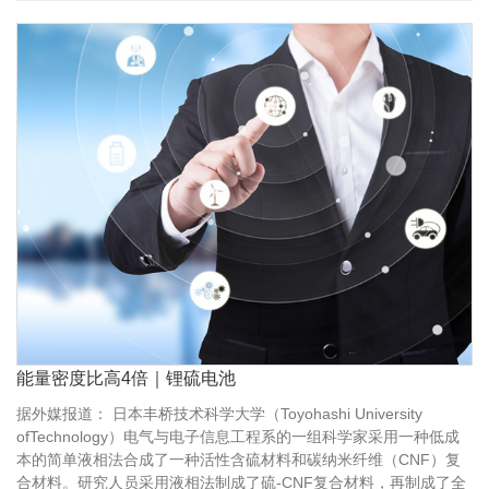
能量密度比高4倍｜锂硫电池
据外媒报道： 日本丰桥技术科学大学（Toyohashi University
ofTechnology）电气与电子信息工程系的一组科学家采用一种低成
本的简单液相法合成了一种活性含硫材料和碳纳米纤维（CNF）复
合材料。研究人员采用液相法制成了硫-CNF复合材料，再制成了全