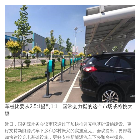
车桩比要从2.5:1提到1:1，国常会力挺的这个市场或将挑大
梁
近日，国务院常务会议审议通过了加快推进充电基础设施建设、更
好支持新能源汽车下乡和乡村振兴的实施意见。会议提出，要部署
加快建设充电基础设施，更好支持新能源汽车下乡和乡村振兴。