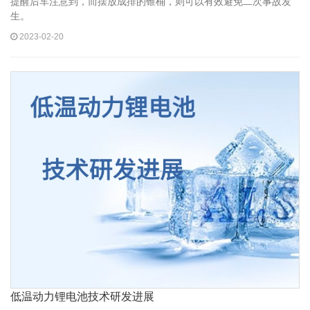
提醒后车注意到，而摆放成排的锥桶，则可以有效避免二次事故发
生。
2023-02-20
低温动力锂电池技术研发进展