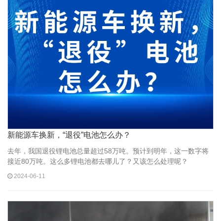
新能源车换新，“退役”电池怎么办？
去年，我国退役锂电池总量超过58万吨。预计到明年，这一数字将
接近80万吨。这么多锂电池都去哪儿了？又该怎么处理呢？
2024-06-11