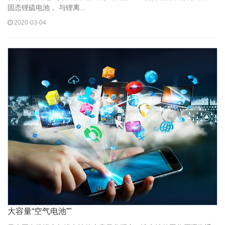
固态锂硫电池， 与锂离...
2020-03-04
大容量“空气电池”"