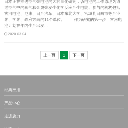
日本正在推进空气镁电池的大容量化研究，该电池的工作原理为通
过空气中的氧气和金属镁发生化学反应产生电能。参与的机构包括
古河电池、尼康、日产汽车、日本东北大学、宫城县日向市等产业
界、学界、政府方面的11个单位。 作为研究的第一步，古河电
池计划在年内生产出发...
2020-03-04
上一页
1
下一页
经典应用
产品中心
走进旋力