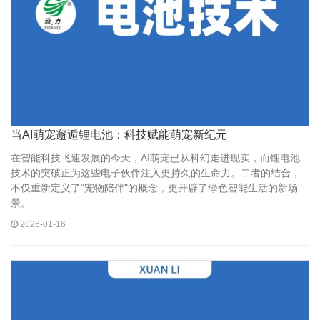
当AI萌宠邂逅锂电池：科技赋能萌宠新纪元
在智能科技飞速发展的今天，AI萌宠已从科幻走进现实，而锂电池
技术的突破正为这些电子伙伴注入更持久的生命力。二者的结合，
不仅重新定义了"宠物陪伴"的概念，更开辟了绿色智能生活的新场
景。
2026-01-16