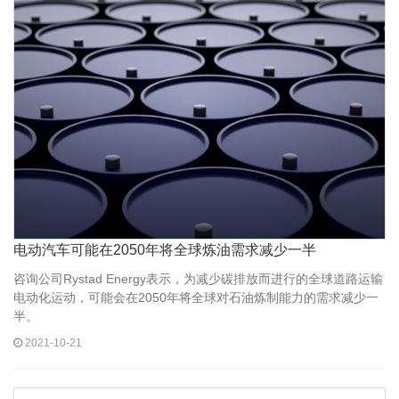
电动汽车可能在2050年将全球炼油需求减少一半
咨询公司Rystad Energy表示，为减少碳排放而进行的全球道路运输
电动化运动，可能会在2050年将全球对石油炼制能力的需求减少一
半。
2021-10-21